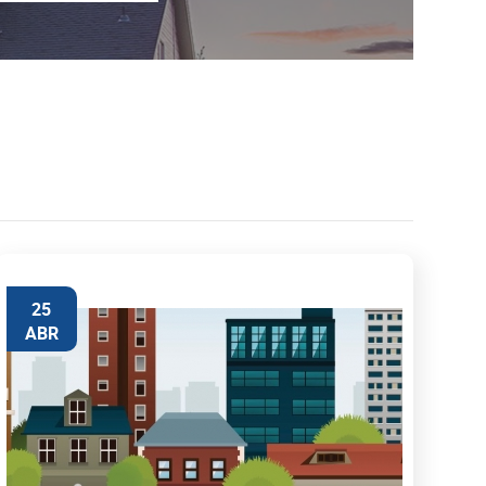
25
ABR