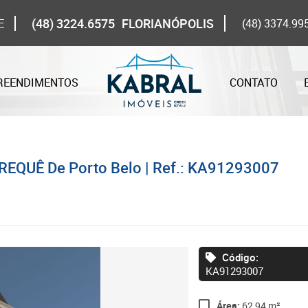
(48) 3224.6575
FLORIANÓPOLIS
E
(48) 3374.99
REENDIMENTOS
CONTATO
REQUÊ De Porto Belo | Ref.: KA91293007
Código:
KA91293007
Área:
62,94 m²