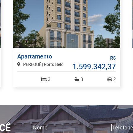
Apartamento
R$
PEREQUÊ | Porto Belo
1.599.342,37
3
3
2
CÊ