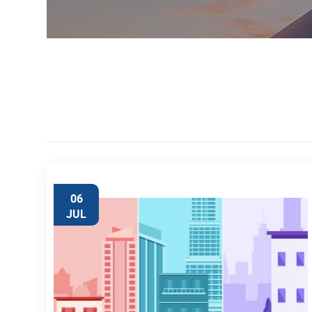
06
JUL