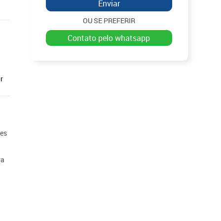
Enviar
OU SE PREFERIR
contato pelo whatsapp
r
ões
ra