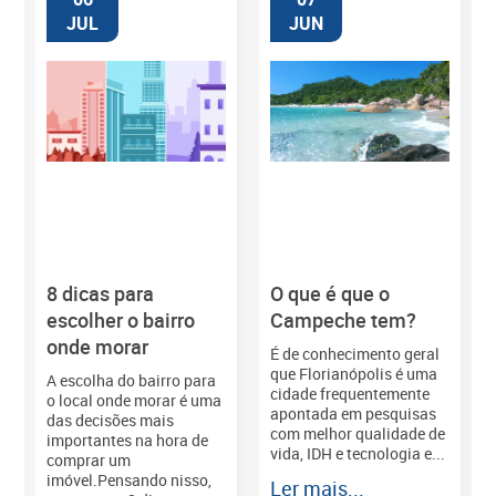
JUL
JUN
8 dicas para
O que é que o
M
escolher o bairro
Campeche tem?
onde morar
É de conhecimento geral
que Florianópolis é uma
A escolha do bairro para
cidade frequentemente
o local onde morar é uma
apontada em pesquisas
das decisões mais
com melhor qualidade de
importantes na hora de
vida, IDH e tecnologia e...
comprar um
imóvel.Pensando nisso,
Ler mais...