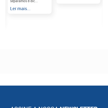
separamos 8 dic...
r
Ler mais...