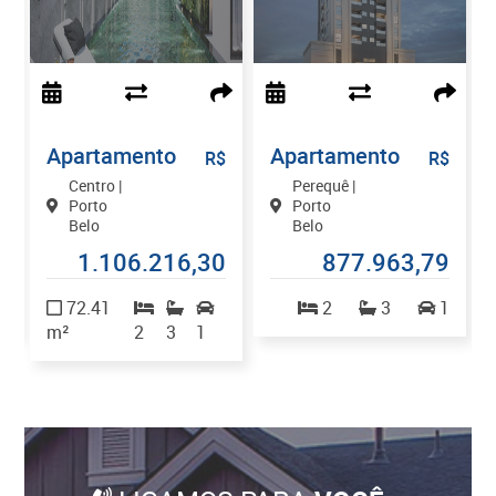
Apartamento
Apartamento
$
R$
R$
Centro |
Perequê |
Porto
Porto
Belo
Belo
7
1.106.216,30
877.963,79
2
72.41
2
3
1
m²
2
3
1