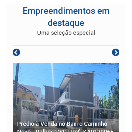
Empreendimentos em
destaque
uma seleção especial
Empreendimento Residencial à
Prédio à Venda no Bairro Caminho
ve
Novo - Palhoça/SC | Ref.:KA9129065
Re