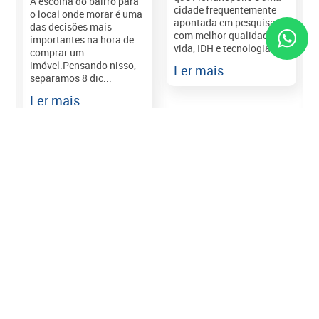
A escolha do bairro para
cidade frequentemente
o local onde morar é uma
apontada em pesquisas
das decisões mais
com melhor qualidade de
importantes na hora de
vida, IDH e tecnologia e...
comprar um
imóvel.Pensando nisso,
Ler mais...
separamos 8 dic...
r
Ler mais...