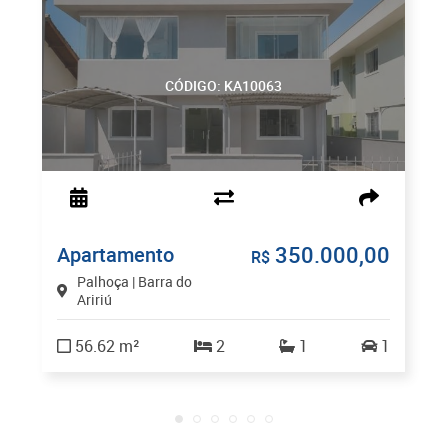
CÓDIGO: KA10063
350.000,00
Apartamento
R$
Palhoça | Barra do
Aririú
56.62 m²
2
1
1