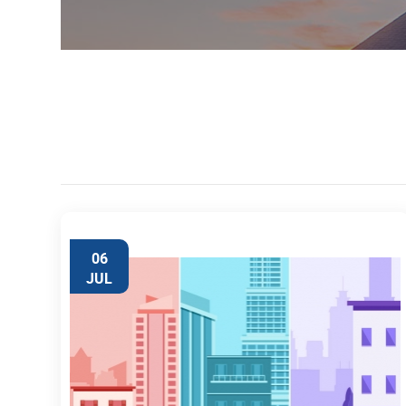
06
JUL