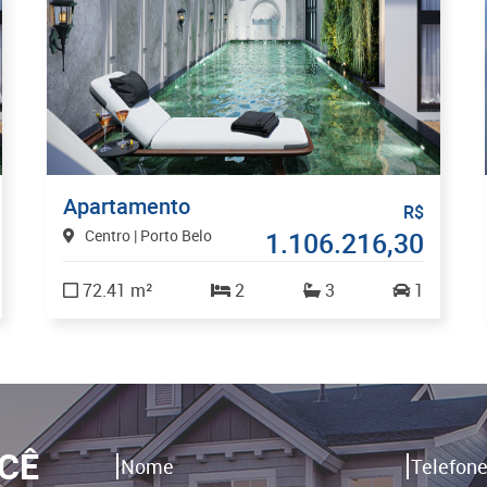
Apartamento
R$
Centro | Porto Belo
1.106.216,30
72.41 m²
2
3
1
CÊ