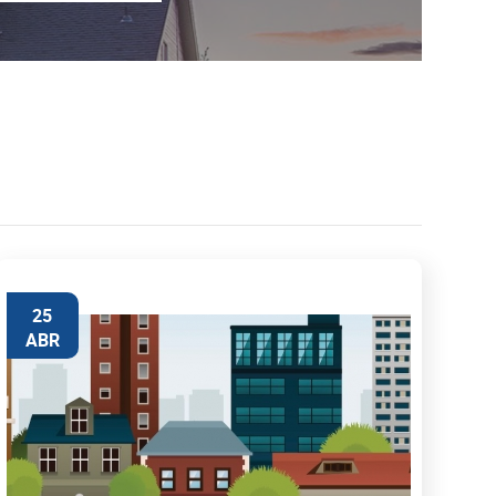
25
ABR