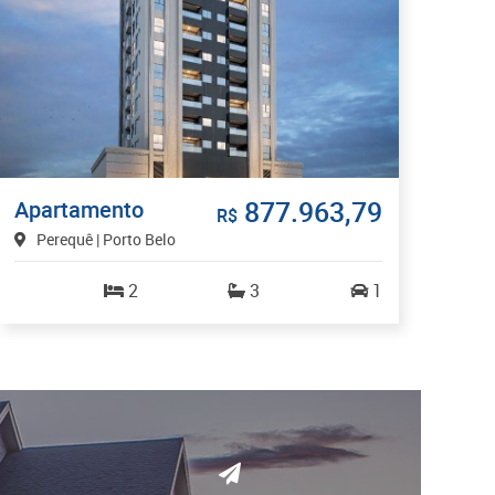
877.963,79
Apartamento
R$
Perequê | Porto Belo
2
3
1