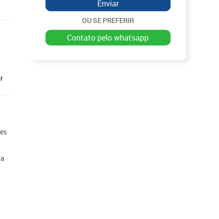
Enviar
OU SE PREFERIR
contato pelo whatsapp
r
ões
ra