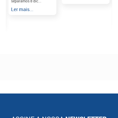
separamos 8 dic...
r
Ler mais...