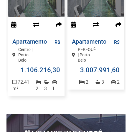
Apartamento
Apartamento
$
R$
R$
Centro |
PEREQUÊ
Porto
| Porto
Belo
Belo
7
1.106.216,30
3.007.991,60
2
72.41
2
3
2
m²
2
3
1