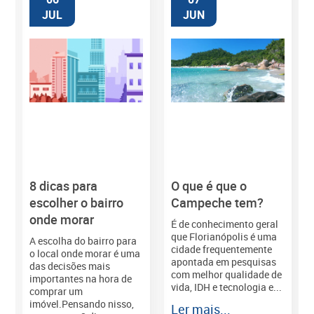
JUL
JUN
8 dicas para
O que é que o
M
escolher o bairro
Campeche tem?
onde morar
É de conhecimento geral
que Florianópolis é uma
A escolha do bairro para
cidade frequentemente
o local onde morar é uma
apontada em pesquisas
das decisões mais
com melhor qualidade de
importantes na hora de
vida, IDH e tecnologia e...
comprar um
imóvel.Pensando nisso,
Ler mais...