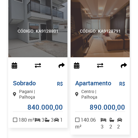
CÓDIGO: KA9128801
CÓDIGO: KA9128791
Sobrado
Apartamento
$
R$
R$
Pagani |
Centro |
Palhoça
Palhoça
840.000,00
890.000,00
0
180 m²
3
3
1
140.06
m²
3
2
2