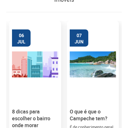
06
07
JUL
JUN
8 dicas para
O que é que o
M
escolher o bairro
Campeche tem?
onde morar
É de conhecimento geral