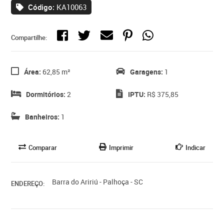
Código:
KA10063
Compartilhe:
Área:
62,85 m²
Garagens:
1
Dormitórios:
2
IPTU:
R$ 375,85
Banheiros:
1
Comparar
Imprimir
Indicar
Barra do Aririú - Palhoça - SC
ENDEREÇO: