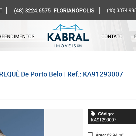
(48) 3224.6575
FLORIANÓPOLIS
E
(48) 3374.99
REENDIMENTOS
CONTATO
REQUÊ De Porto Belo | Ref.: KA91293007
Código:
KA91293007
Área:
62,94 m²