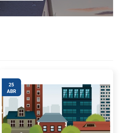
25
ABR