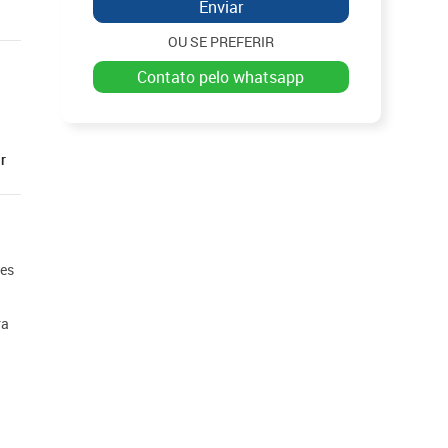
Enviar
OU SE PREFERIR
contato pelo whatsapp
r
ões
ra