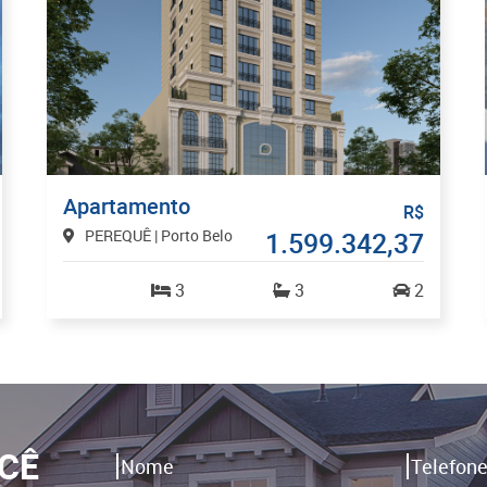
Apartamento
R$
PEREQUÊ | Porto Belo
1.599.342,37
3
3
2
CÊ