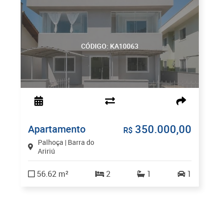
CÓDIGO: KA10063
350.000,00
Apartamento
R$
Palhoça | Barra do
Aririú
56.62 m²
2
1
1