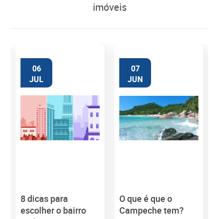
imóveis
06
07
JUL
JUN
8 dicas para
O que é que o
M
escolher o bairro
Campeche tem?