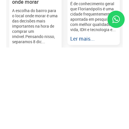
onde morar
É de conhecimento geral
que Florianópolis é uma
A escolha do bairro para
cidade frequentemente
o local onde morar é uma
apontada em pesquisas
das decisões mais
com melhor qualidade de
importantes na hora de
vida, IDH e tecnologia e...
comprar um
imóvel.Pensando nisso,
Ler mais...
separamos 8 dic...
r
Ler mais...