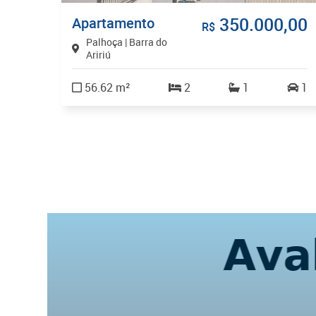
,00
350.000,00
Apartamento
R$
Palhoça | Barra do
Aririú
56.62 m²
2
1
1