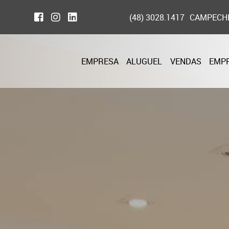
(48) 3028.1417
CAMPECH
EMPRESA
ALUGUEL
VENDAS
EMP