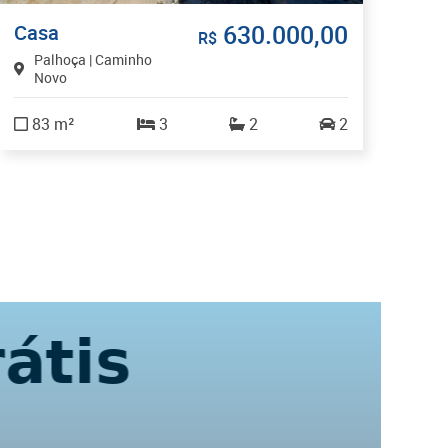
630.000,00
Casa
Sa
R$
Palhoça | Caminho
F
Novo
T
83 m²
3
2
2
3