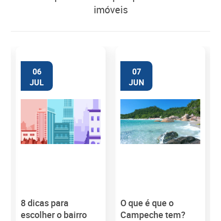
imóveis
06
07
JUL
JUN
8 dicas para
O que é que o
M
escolher o bairro
Campeche tem?