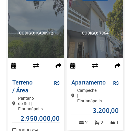
CÓDIGO: KA90912
CÓDIGO: 7364
Terreno
Apartamento
$
R$
R$
/ Área
Campeche
|
Pântano
Florianópolis
do Sul |
Florianópolis
0
3.200,00
2.950.000,00
1
2
2
1
20000 m²