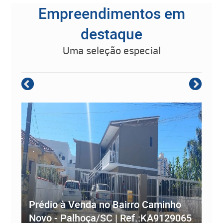
Empreendimentos em
destaque
uma seleção especial
Empreendimento Residencial à
Prédio à Venda no Bairro Caminho
ve
Novo - Palhoça/SC | Ref.:KA9129065
Re