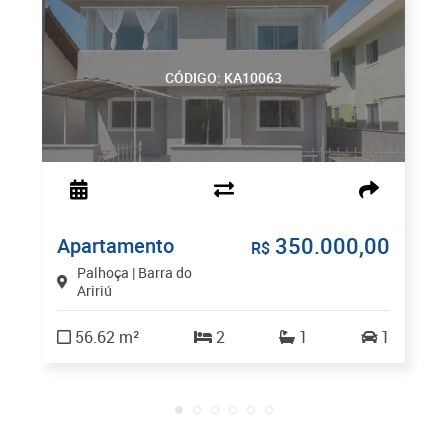
CÓDIGO: KA10063
350.000,00
Apartamento
R$
Palhoça | Barra do
Aririú
56.62 m²
2
1
1