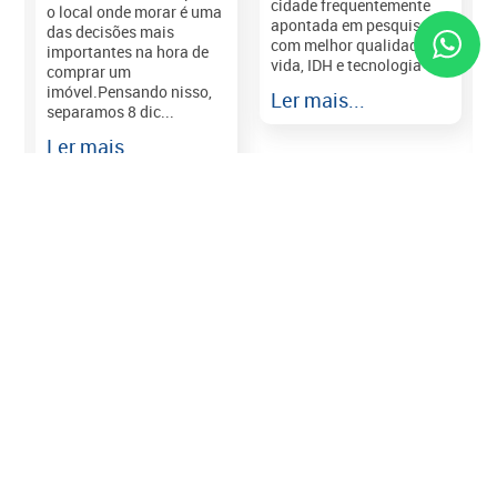
cidade frequentemente
o local onde morar é uma
apontada em pesquisas
das decisões mais
com melhor qualidade de
importantes na hora de
vida, IDH e tecnologia e...
comprar um
imóvel.Pensando nisso,
Ler mais...
separamos 8 dic...
r
Ler mais...