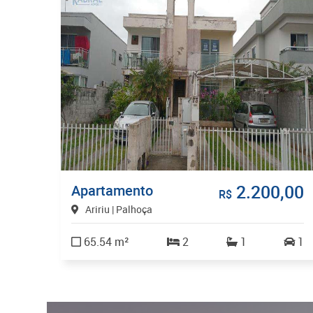
2.200,00
Apartamento
R$
Aririu | Palhoça
65.54 m²
2
1
1