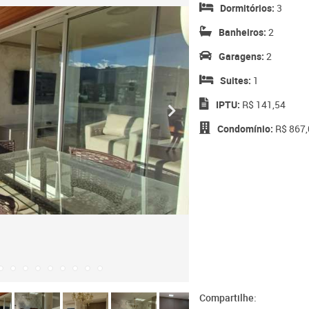
Dormitórios:
3
Banheiros:
2
Garagens:
2
Suites:
1
IPTU:
R$ 141,54
Condomínio:
R$ 867,
Compartilhe: