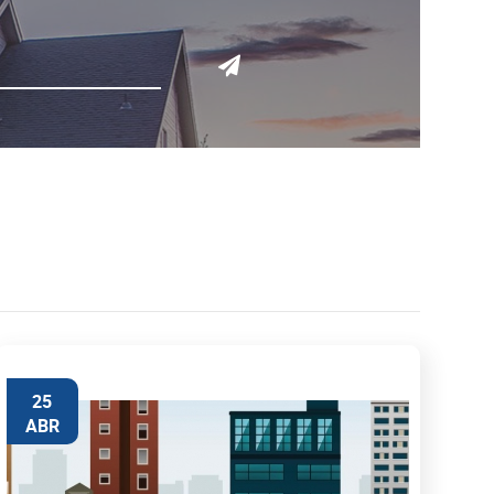
25
ABR