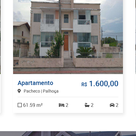
1.600,00
Apartamento
R$
Pacheco | Palhoça
61.59 m²
2
2
2