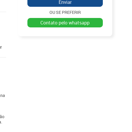
Enviar
OU SE PREFERIR
contato pelo whatsapp
r
.
ina
lão
a.