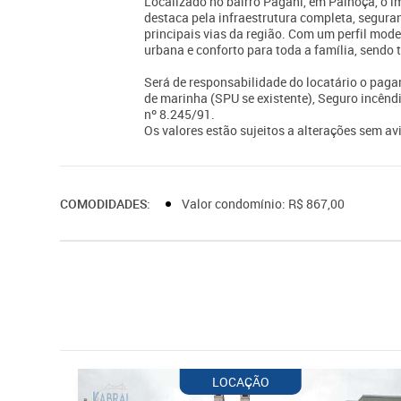
Localizado no bairro Pagani, em Palhoça, o i
destaca pela infraestrutura completa, seguran
principais vias da região. Com um perfil moder
urbana e conforto para toda a família, send
Será de responsabilidade do locatário o paga
de marinha (SPU se existente), Seguro incêndi
nº 8.245/91.
Os valores estão sujeitos a alterações sem avi
COMODIDADES:
Valor condomínio: R$ 867,00
LOCAÇÃO