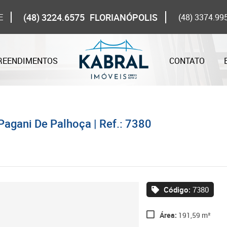
(48) 3224.6575
FLORIANÓPOLIS
E
(48) 3374.99
REENDIMENTOS
CONTATO
agani De Palhoça | Ref.: 7380
Código:
7380
Área:
191,59 m²