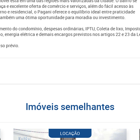
móvel está em uma das regiões mais valorizadas da cidade. O bairro se
ça e excelente oferta de comércio e serviços, além do fácil acesso às
no e residencial, o Pagani oferece o equilíbrio ideal entre praticidade
o também uma ótima oportunidade para moradia ou investimento.
mento do condomínio, despesas ordinárias, IPTU, Coleta de lixo, Impost
o, energia elétrica e demais encargos previstos nos artigos 22 e 23 da L
so prévio.
imóveis semelhantes
LOCAÇÃO