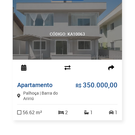
CÓDIGO: KA10063
350.000,00
Apartamento
R$
Palhoça | Barra do
Aririú
56.62 m²
2
1
1