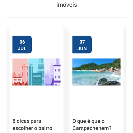
imóveis
06
07
JUL
JUN
8 dicas para
O que é que o
M
escolher o bairro
Campeche tem?