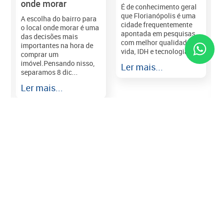
onde morar
É de conhecimento geral
que Florianópolis é uma
A escolha do bairro para
cidade frequentemente
o local onde morar é uma
apontada em pesquisas
das decisões mais
com melhor qualidade de
importantes na hora de
vida, IDH e tecnologia e...
comprar um
imóvel.Pensando nisso,
Ler mais...
separamos 8 dic...
r
Ler mais...