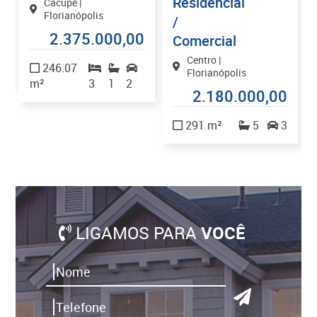
Residencial
Cacupé |
Florianópolis
/
0
2.375.000,00
Comercial
Centro |
246.07
Florianópolis
m²
3
1
2
2.180.000,00
291 m²
5
3
LIGAMOS PARA
VOCÊ