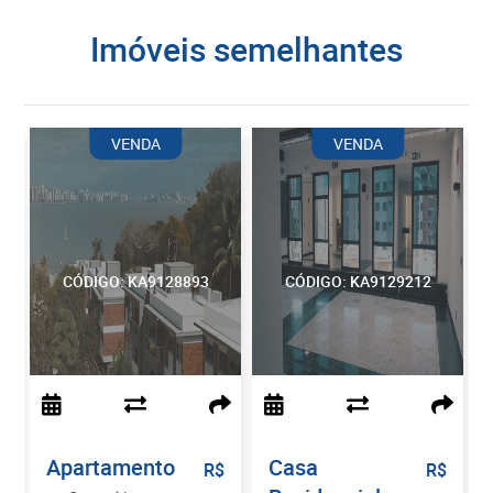
imóveis semelhantes
VENDA
VENDA
CÓDIGO: KA9128893
CÓDIGO: KA9129212
Apartamento
Casa
$
R$
R$