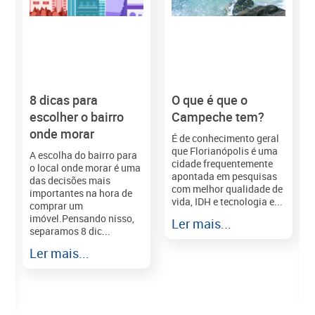
8 dicas para
O que é que o
M
escolher o bairro
Campeche tem?
onde morar
É de conhecimento geral
que Florianópolis é uma
A escolha do bairro para
cidade frequentemente
o local onde morar é uma
apontada em pesquisas
das decisões mais
com melhor qualidade de
importantes na hora de
vida, IDH e tecnologia e...
comprar um
imóvel.Pensando nisso,
Ler mais...
separamos 8 dic...
r
Ler mais...