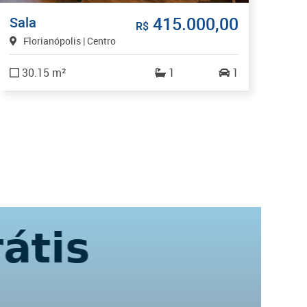
415.000,00
Sala
Sa
R$
Florianópolis | Centro
F
T
30.15 m²
1
1
3