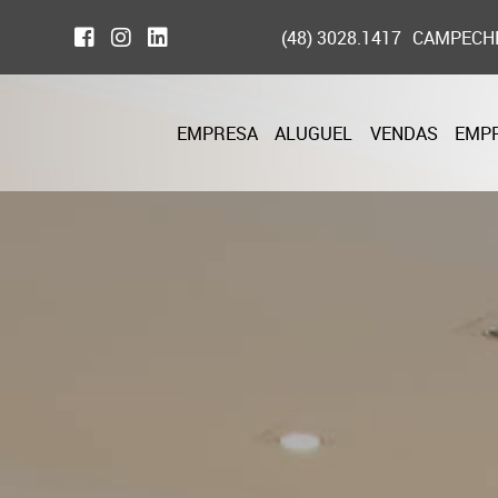
(48) 3028.1417
CAMPECH
EMPRESA
ALUGUEL
VENDAS
EMP