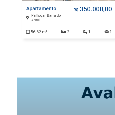
,00
350.000,00
Apartamento
R$
Palhoça | Barra do
Aririú
56.62 m²
2
1
1