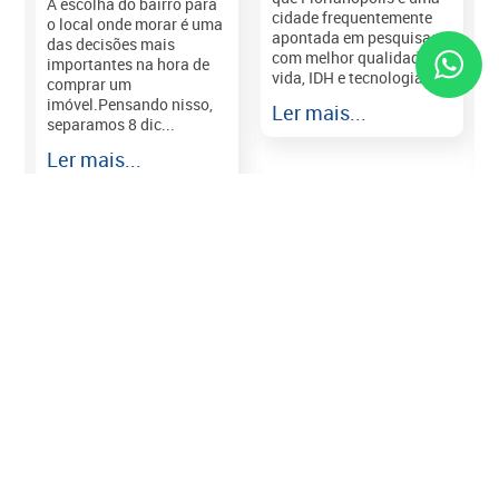
A escolha do bairro para
cidade frequentemente
o local onde morar é uma
apontada em pesquisas
das decisões mais
com melhor qualidade de
importantes na hora de
vida, IDH e tecnologia e...
comprar um
imóvel.Pensando nisso,
Ler mais...
separamos 8 dic...
r
Ler mais...