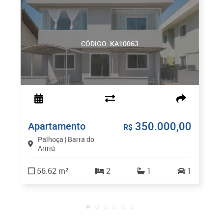
CÓDIGO: KA10063
350.000,00
Apartamento
R$
Palhoça | Barra do
Aririú
56.62 m²
2
1
1