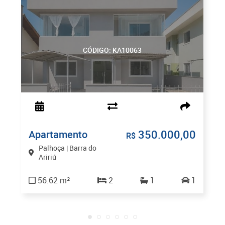
CÓDIGO: KA10063
350.000,00
Apartamento
R$
Palhoça | Barra do
Aririú
56.62 m²
2
1
1