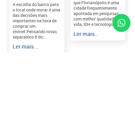
que Florianópolis é uma
A escolha do bairro para
cidade frequentemente
o local onde morar é uma
apontada em pesquisas
das decisões mais
com melhor qualidade de
importantes na hora de
vida, IDH e tecnologia e...
comprar um
imóvel.Pensando nisso,
Ler mais...
separamos 8 dic...
r
Ler mais...