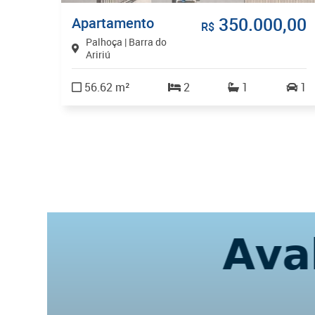
,00
350.000,00
Apartamento
R$
Palhoça | Barra do
Aririú
56.62 m²
2
1
1