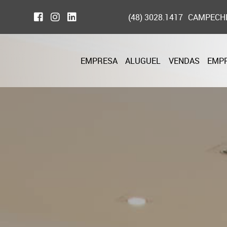
(48) 3028.1417
CAMPECH
EMPRESA
ALUGUEL
VENDAS
EMP