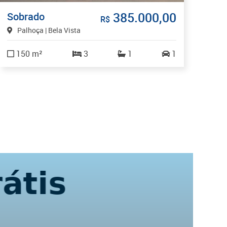
385.000,00
Sobrado
Sa
R$
Palhoça | Bela Vista
F
T
150 m²
3
1
1
3