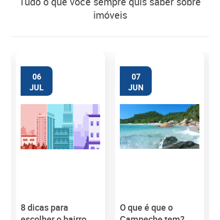
tudo o que você sempre quis saber sobre
imóveis
06
07
JUL
JUN
8 dicas para
O que é que o
M
escolher o bairro
Campeche tem?