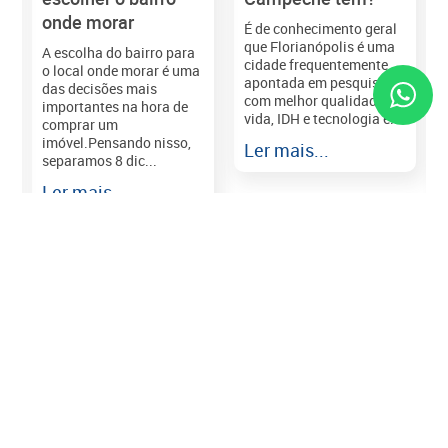
onde morar
É de conhecimento geral
que Florianópolis é uma
A escolha do bairro para
cidade frequentemente
o local onde morar é uma
apontada em pesquisas
das decisões mais
com melhor qualidade de
importantes na hora de
vida, IDH e tecnologia e...
comprar um
imóvel.Pensando nisso,
Ler mais...
separamos 8 dic...
r
Ler mais...