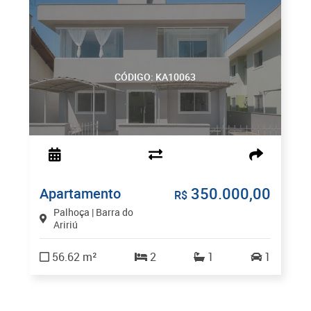
CÓDIGO: KA10063
350.000,00
Apartamento
R$
Palhoça | Barra do
Aririú
56.62 m²
2
1
1