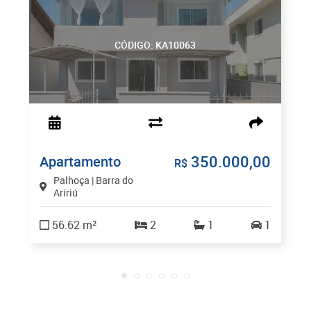
CÓDIGO: KA10063
350.000,00
Apartamento
R$
Palhoça | Barra do
Aririú
56.62 m²
2
1
1