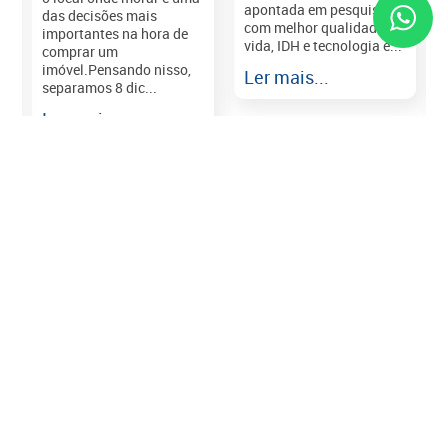
apontada em pesquisas
das decisões mais
com melhor qualidade de
importantes na hora de
vida, IDH e tecnologia e...
comprar um
imóvel.Pensando nisso,
Ler mais...
separamos 8 dic...
r
Ler mais...