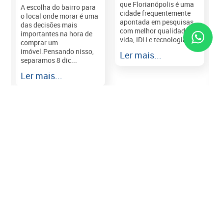
que Florianópolis é uma
A escolha do bairro para
cidade frequentemente
o local onde morar é uma
apontada em pesquisas
das decisões mais
com melhor qualidade de
importantes na hora de
vida, IDH e tecnologia e...
comprar um
imóvel.Pensando nisso,
Ler mais...
separamos 8 dic...
r
Ler mais...