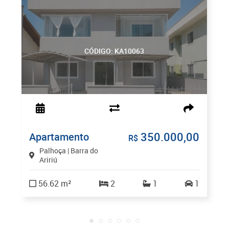
CÓDIGO: KA10063
350.000,00
Apartamento
R$
Palhoça | Barra do
Aririú
56.62 m²
2
1
1