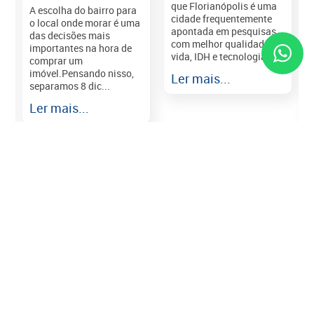
que Florianópolis é uma
A escolha do bairro para
cidade frequentemente
o local onde morar é uma
apontada em pesquisas
das decisões mais
com melhor qualidade de
importantes na hora de
vida, IDH e tecnologia e...
comprar um
imóvel.Pensando nisso,
Ler mais...
separamos 8 dic...
r
Ler mais...