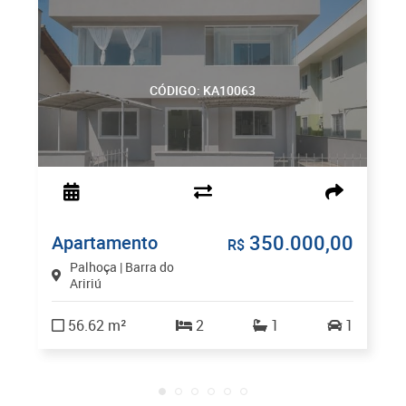
CÓDIGO: KA10063
350.000,00
Apartamento
R$
Palhoça | Barra do
Aririú
56.62 m²
2
1
1