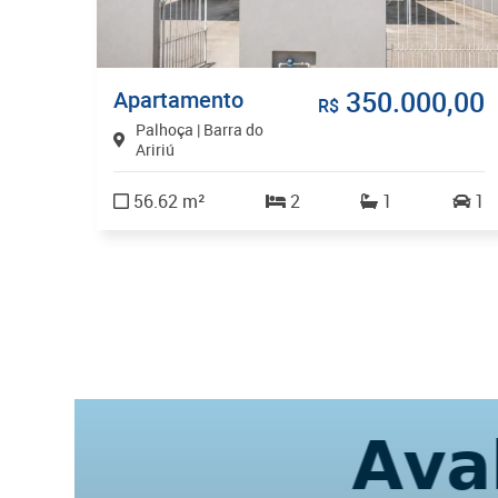
,00
350.000,00
Apartamento
R$
Palhoça | Barra do
Aririú
56.62 m²
2
1
1