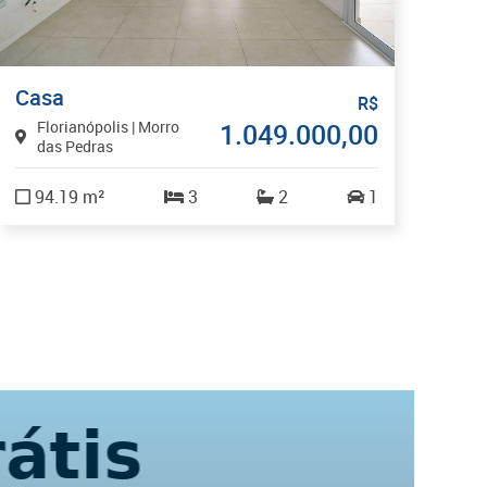
Casa
Sa
R$
Florianópolis | Morro
1.049.000,00
F
das Pedras
T
94.19 m²
3
2
1
3