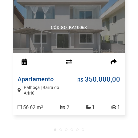
CÓDIGO: KA10063
350.000,00
Apartamento
R$
Palhoça | Barra do
Aririú
56.62 m²
2
1
1