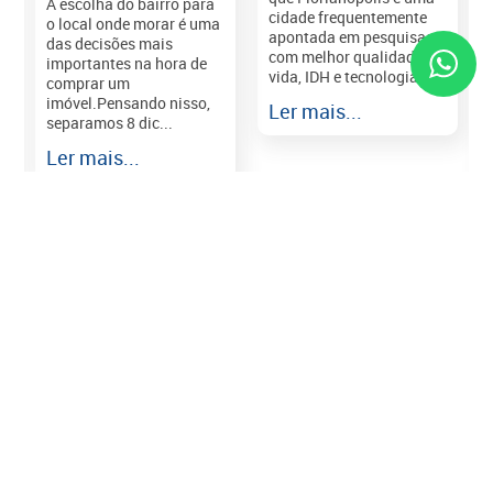
A escolha do bairro para
cidade frequentemente
o local onde morar é uma
apontada em pesquisas
das decisões mais
com melhor qualidade de
importantes na hora de
vida, IDH e tecnologia e...
comprar um
imóvel.Pensando nisso,
Ler mais...
separamos 8 dic...
r
Ler mais...